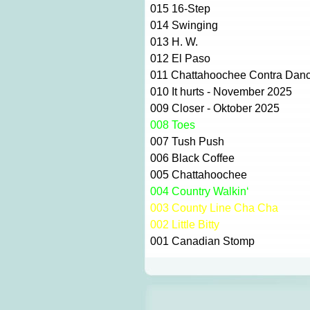
015
16-Step
014
Swinging
013
H. W.
012
El Paso
011
Chattahoochee Contra Dan
010
It hurts - November 2025
009
Closer - Oktober 2025
008
Toes
007
Tush Push
006
Black Coffee
005
Chattahoochee
004
Country Walkin‘
003
County Line Cha Cha
002
Little Bitty
001
Canadian Stomp