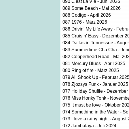
090 C'est La Vie - Juni 2026
089 Some Beach - Mai 2026
088 Codigo - April 2026
087 1976 - März 2026
086 Drivin' My Life Away - Febr
085 Cruisin' Easy - Dezember 2
084 Dallas in Tennessee - Augu
083 Summertime Cha Cha - Jun
082
Copperhead Road - Mai 20
081
Mercury Blues - April 2025
080
Ring of fire - März 2025
079
All Shook Up - Februar 202
078
Zjozzys Funk - Januar 2025
077
Holiday Shuffle - Dezember
076
Miss Honky Tonk - Novembe
075
It must be love - Oktober 20
074
Something in the Water - S
073 I
love a rainy night - August
072
Jambalaya - Juli 2024