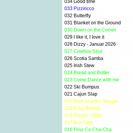
034
Good time
033
Pizziricco
032
Butterfly
031
Blanket on the Ground
030
Down on the Corner
029
I like it, I love it
028
Dizzy - Januar 2026
027
Cowboy Strut
026
Scotia Samba
025
Irish Stew
024
Bread and Butter
023
Come Dance with me
022
Ski Bumpus
021
Cajun Slap
020
Boot Scootin‘ Boogie
019
Achy Breaky
018
Electric Slide
017
Bus Stop
016
Pina Co-Cha-Cha