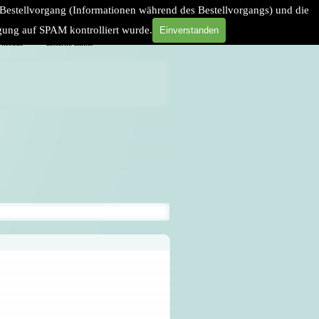
 Bestellvorgang (Informationen während des Bestellvorgangs) und die
agung auf SPAM kontrolliert wurde.
Einverstanden
nloads
Externe Links
▼