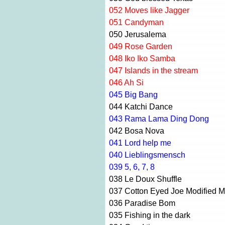
052
Moves like Jagger
051
Candyman
050
Jerusalema
049
Rose Garden
048
Iko Iko Samba
047
Islands in the stream
046
Ah Si
045
Big Bang
044
Katchi Dance
043
Rama Lama Ding Dong
042 B
osa Nova
041
Lord help me
040
Lieblingsmensch
039
5, 6, 7, 8
038
Le Doux Shuffle
037
Cotton Eyed Joe Modified M
036
Paradise Bom
035
Fishing in the dark