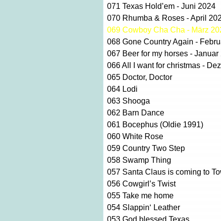
071
Texas Hold’em - Juni 2024
070
Rhumba & Roses - April 20
069
Cowboy Cha Cha - März 20
068
Gone Country Again - Febru
067
Beer for my horses - Januar
066
All I want for christmas - D
065
Doctor, Doctor
064
Lodi
063
Shooga
062
Barn Dance
061
Bocephus (Oldie 1991)
060
White Rose
059
Country Two Step
058
Swamp Thing
057
Santa Claus is coming to T
056
Cowgirl’s Twist
055
Take me home
054
Slappin‘ Leather
053
God blessed Texas