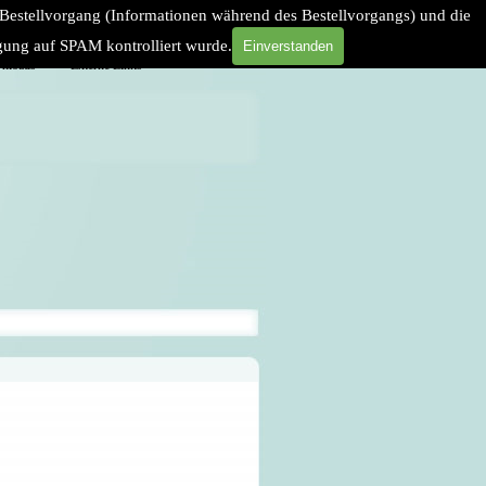
 Bestellvorgang (Informationen während des Bestellvorgangs) und die
agung auf SPAM kontrolliert wurde.
Einverstanden
nloads
Externe Links
▼