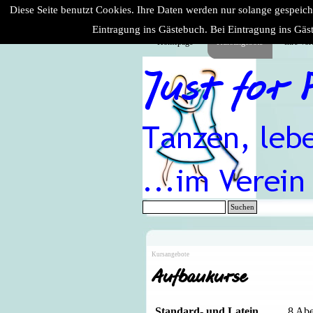
Direkt zum Seiteninhalt
Diese Seite benutzt Cookies. Ihre Daten werden nur solange gespeic
Eintragung ins Gästebuch. Bei Eintragung ins Gäst
Homepage
Kursangebote
Ihre Vort
▼
Suchen
Kursangebote
Aufbaukurse
Standard- und Latein
8 Abe